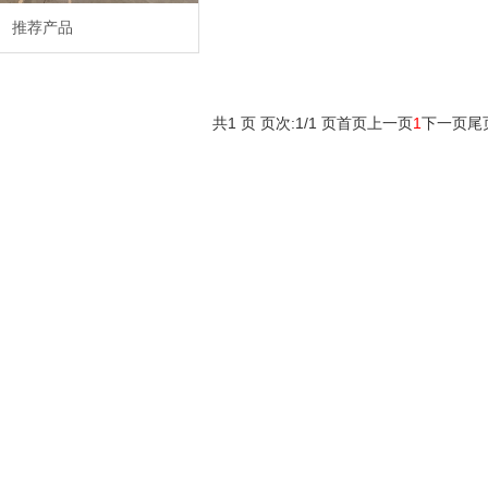
推荐产品
共1 页 页次:1/1 页
首页
上一页
1
下一页
尾