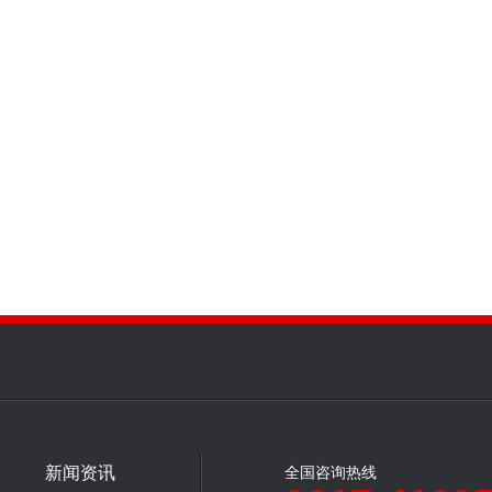
新闻资讯
全国咨询热线