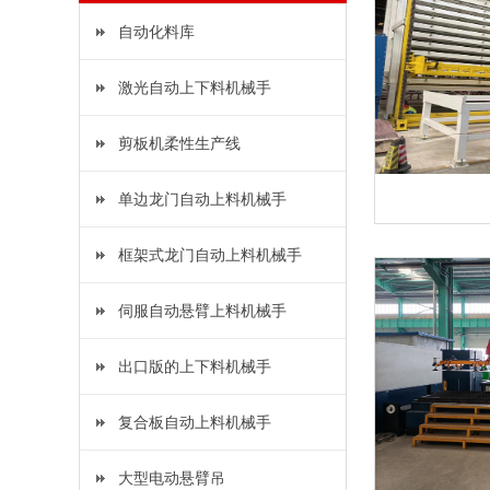
自动化料库
激光自动上下料机械手
剪板机柔性生产线
单边龙门自动上料机械手
框架式龙门自动上料机械手
伺服自动悬臂上料机械手
出口版的上下料机械手
复合板自动上料机械手
大型电动悬臂吊