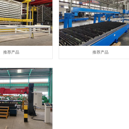
推荐产品
推荐产品