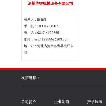
沧州华智机械设备有限公司
联系人：陈先生
手 机：18931751507
电 话：0317-4199555
邮箱：hzjx4199555@163.com
地 址：河北省沧州市青县北环东
路
友情链接：
公司简介
企业彩页
产品展示