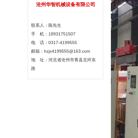
沧州华智机械设备有限公司
联系人：陈先生
手 机：18931751507
电 话：0317-4199555
邮箱：hzjx4199555@163.com
地 址：河北省沧州市青县北环东
路